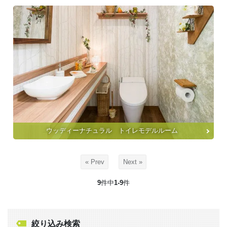
ウッディーナチュラル トイレモデルルーム
« Prev
Next »
9
件中
1-9
件
絞り込み検索