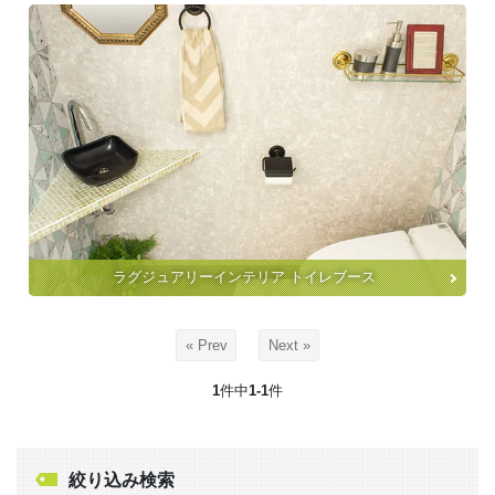
ラグジュアリーインテリア トイレブース
« Prev
Next »
1
件中
1-1
件
絞り込み検索