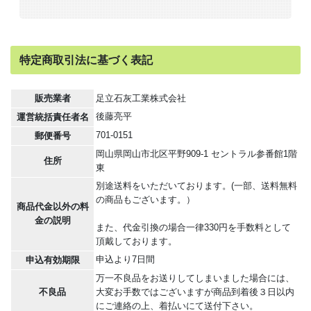
特定商取引法に基づく表記
販売業者
足立石灰工業株式会社
後藤亮平
運営統括責任者名
701-0151
郵便番号
岡山県岡山市北区平野909-1 セントラル参番館1階
住所
東
別途送料をいただいております。(一部、送料無料
の商品もございます。）
商品代金以外の料
金の説明
また、代金引換の場合一律330円を手数料として
頂戴しております。
申込より7日間
申込有効期限
万一不良品をお送りしてしまいました場合には、
不良品
大変お手数ではございますが商品到着後３日以内
にご連絡の上、着払いにて送付下さい。