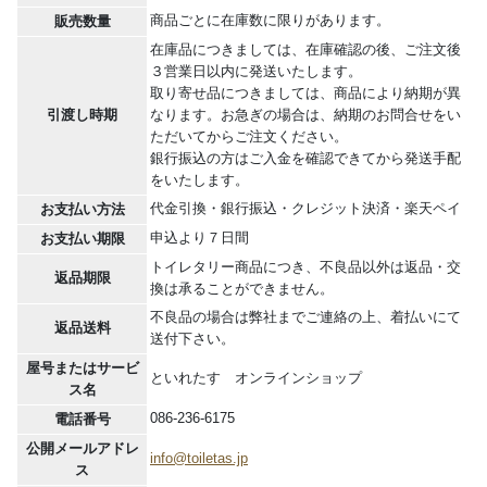
商品ごとに在庫数に限りがあります。
販売数量
在庫品につきましては、在庫確認の後、ご注文後
３営業日以内に発送いたします。
取り寄せ品につきましては、商品により納期が異
引渡し時期
なります。お急ぎの場合は、納期のお問合せをい
ただいてからご注文ください。
銀行振込の方はご入金を確認できてから発送手配
をいたします。
代金引換・銀行振込・クレジット決済・楽天ペイ
お支払い方法
申込より７日間
お支払い期限
トイレタリー商品につき、不良品以外は返品・交
返品期限
換は承ることができません。
不良品の場合は弊社までご連絡の上、着払いにて
返品送料
送付下さい。
屋号またはサービ
といれたす オンラインショップ
ス名
086-236-6175
電話番号
公開メールアドレ
info@toiletas.jp
ス