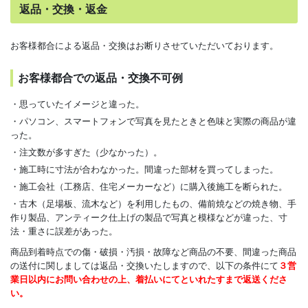
返品・交換・返金
お客様都合による返品・交換はお断りさせていただいております。
お客様都合での返品・交換不可例
・思っていたイメージと違った。
・パソコン、スマートフォンで写真を見たときと色味と実際の商品が違
った。
・注文数が多すぎた（少なかった）。
・施工時に寸法が合わなかった。間違った部材を買ってしまった。
・施工会社（工務店、住宅メーカーなど）に購入後施工を断られた。
・古木（足場板、流木など）を利用したもの、備前焼などの焼き物、手
作り製品、アンティーク仕上げの製品で写真と模様などが違った、寸
法・重さに誤差があった。
商品到着時点での傷・破損・汚損・故障など商品の不要、間違った商品
の送付に関しましては返品・交換いたしますので、以下の条件にて
３営
業日以内にお問い合わせの上、着払いにてといれたすまで返送くださ
い。