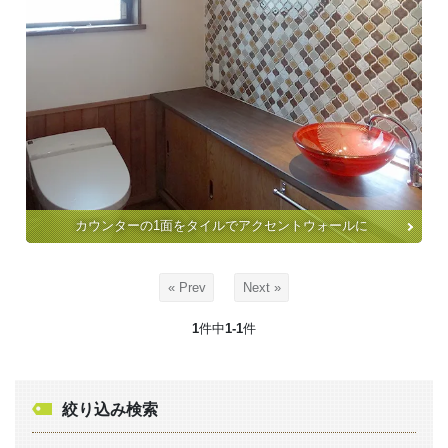
カウンターの1面をタイルでアクセントウォールに
« Prev
Next »
1
件中
1-1
件
絞り込み検索