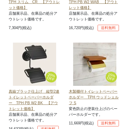
TPH スリム CR 【アウトレ
TPH PB W2 WAB 【アウト
ット価格】
レット価格】
店舗展示品、在庫品の処分ア
店舗展示品、在庫品の処分ア
ウトレット価格です。
ウトレット価格です。
7,304円(税込)
16,720円(税込)
送料無料
20%
15%
OFF
OFF
真鍮ブラック仕上げ 縦型2連
木製棚付トイレットペーパー
トイレットペーパーホルダ
ホルダー TPH ウッドシェル
ー TPH PB W2 BK 【アウ
フ S
トレット価格】
変色防止の塗装仕上げのペー
店舗展示品、在庫品の処分ア
パーホルダーです。
ウトレット価格です。
11,669円(税込)
送料無料
16,632円(税込)
送料無料