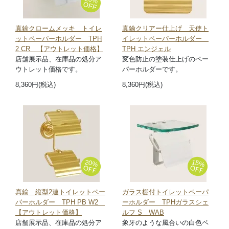
OFF
真鍮クロームメッキ トイレ
真鍮クリアー仕上げ 天使ト
ットペーパーホルダー TPH
イレットペーパーホルダー
2 CR 【アウトレット価格】
TPH エンジェル
店舗展示品、在庫品の処分ア
変色防止の塗装仕上げのペー
ウトレット価格です。
パーホルダーです。
8,360円(税込)
8,360円(税込)
20%
15%
OFF
OFF
真鍮 縦型2連トイレットペー
ガラス棚付トイレットペーパ
パーホルダー TPH PB W2
ーホルダー TPHガラスシェ
【アウトレット価格】
ルフ S WAB
店舗展示品、在庫品の処分ア
象牙のような風合いの白色ペ