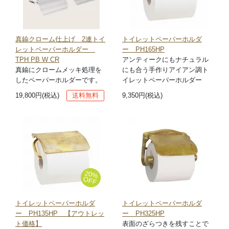
真鍮クローム仕上げ 2連トイ
トイレットペーパーホルダ
レットペーパーホルダー
ー PH165HP
TPH PB W CR
アンティークにもナチュラル
真鍮にクロームメッキ処理を
にも合う手作りアイアン調ト
したペーパーホルダーです。
イレットペーパーホルダー
19,800円(税込)
送料無料
9,350円(税込)
20%
OFF
トイレットペーパーホルダ
トイレットペーパーホルダ
ー PH135HP 【アウトレッ
ー PH325HP
ト価格】
表面のざらつきを残すことで