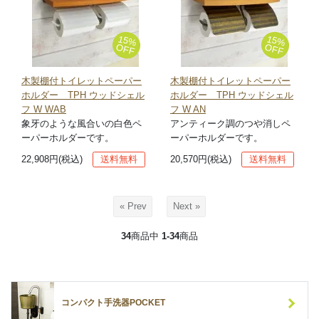
15%
15%
OFF
OFF
木製棚付トイレットペーパー
木製棚付トイレットペーパー
ホルダー TPH ウッドシェル
ホルダー TPH ウッドシェル
フ W WAB
フ W AN
象牙のような風合いの白色ペ
アンティーク調のつや消しペ
ーパーホルダーです。
ーパーホルダーです。
22,908円(税込)
送料無料
20,570円(税込)
送料無料
« Prev
Next »
34
商品中
1-34
商品
コンパクト手洗器POCKET