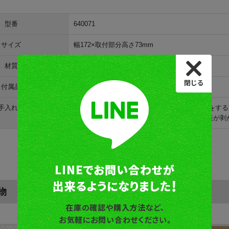
型番
640071
サイズ
幅172×取付部分高さ73mm
材質
真鍮・クリアー仕上げ
付属品
取付ビス付
手入れ方法
表面に光沢がある仕上げです。 クリアー塗装をす
日常のお手入れは、から拭き程度でＯＫ。塗装が剥
物