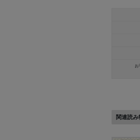
お
関連読み