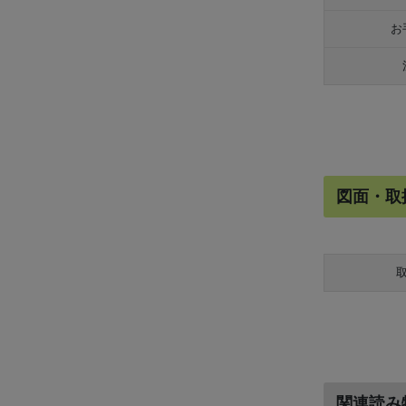
お
図面・取
関連読み