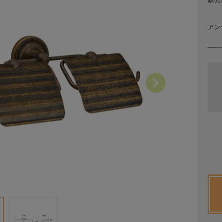
アン
Next