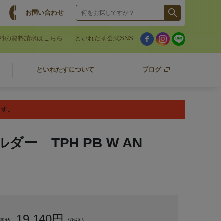
お問い合わせ
料の資料請求はこちら
といれたす公式SNS
といれたすについて
ブログ
ます。
 TPH PB W AN
19,140円
価格
(税込)