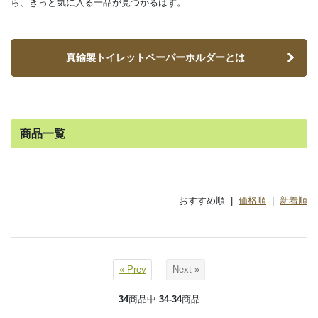
ら、きっと気に入る一品が見つかるはず。
真鍮製トイレットペーパーホルダーとは
商品一覧
おすすめ順 |
価格順
|
新着順
« Prev
Next »
34
商品中
34-34
商品