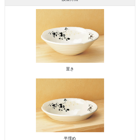
置き
半埋め