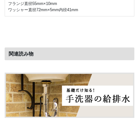
フランジ直径55mm×10mm
ワッシャー直径72mm×5mm内径41mm
関連読み物