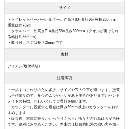
サイズ
・トイレットペーパーホルダー…約高さ83×奥行96×横幅295mm、
重量は約782g
・タオルバー…約高さ71×奥行58×長さ390mm（タオルが掛けられ
る幅は約350mm）
・取り付けネジは長さ25mmです
素材
アイアン(焼付塗装)
注意事項
・一品ずつ手作りのため多少、サイズや穴の位置が違います。塗装
も手作業なので、多少のムラやハゲがある場合がありますがハンド
メイドの特徴、味わいとしてご理解を願います。
・カウンターに設置する場合は厚み30mm以上のカウンターをおす
すめします。
・設置後、本体に寄りかかったりぶら下がるなどの行為は大変危険
です。絶対におやめください。本来の仕様目的以外の強い力を加え