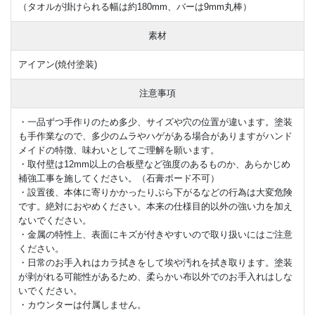
（タオルが掛けられる幅は約180mm、バーは9mm丸棒）
素材
アイアン(焼付塗装)
注意事項
・一品ずつ手作りのため多少、サイズや穴の位置が違います。塗装
も手作業なので、多少のムラやハゲがある場合がありますがハンド
メイドの特徴、味わいとしてご理解を願います。
・取付壁は12mm以上の合板壁など強度のあるものか、あらかじめ
補強工事を施してください。（石膏ボード不可）
・設置後、本体に寄りかかったりぶら下がるなどの行為は大変危険
です。絶対におやめください。本来の仕様目的以外の強い力を加え
ないでください。
・金属の特性上、表面にキズが付きやすいので取り扱いにはご注意
ください。
・日常のお手入れはカラ拭きをして埃や汚れを拭き取ります。塗装
が剥がれる可能性があるため、柔らかい布以外でのお手入れはしな
いでください。
・カウンターは付属しません。