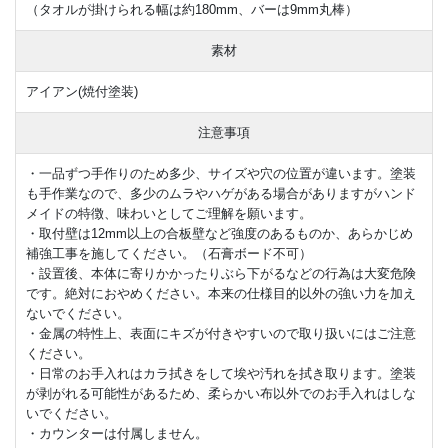
（タオルが掛けられる幅は約180mm、バーは9mm丸棒）
素材
アイアン(焼付塗装)
注意事項
・一品ずつ手作りのため多少、サイズや穴の位置が違います。塗装
も手作業なので、多少のムラやハゲがある場合がありますがハンド
メイドの特徴、味わいとしてご理解を願います。
・取付壁は12mm以上の合板壁など強度のあるものか、あらかじめ
補強工事を施してください。（石膏ボード不可）
・設置後、本体に寄りかかったりぶら下がるなどの行為は大変危険
です。絶対におやめください。本来の仕様目的以外の強い力を加え
ないでください。
・金属の特性上、表面にキズが付きやすいので取り扱いにはご注意
ください。
・日常のお手入れはカラ拭きをして埃や汚れを拭き取ります。塗装
が剥がれる可能性があるため、柔らかい布以外でのお手入れはしな
いでください。
・カウンターは付属しません。