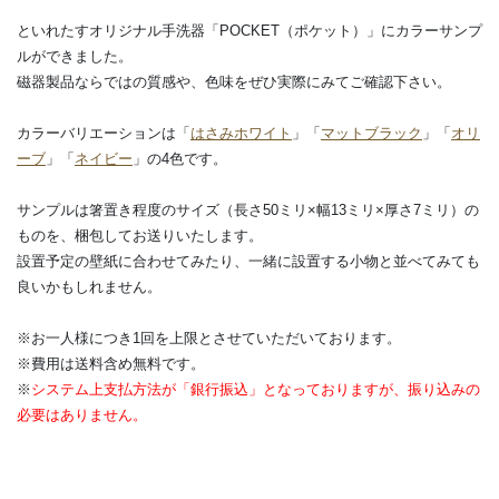
といれたすオリジナル手洗器「POCKET（ポケット）」にカラーサンプ
ルができました。
磁器製品ならではの質感や、色味をぜひ実際にみてご確認下さい。
カラーバリエーションは「
はさみホワイト
」「
マットブラック
」「
オリ
ーブ
」「
ネイビー
」の4色です。
サンプルは箸置き程度のサイズ（長さ50ミリ×幅13ミリ×厚さ7ミリ）の
ものを、梱包してお送りいたします。
設置予定の壁紙に合わせてみたり、一緒に設置する小物と並べてみても
良いかもしれません。
※お一人様につき1回を上限とさせていただいております。
※費用は送料含め無料です。
※
システム上支払方法が「銀行振込」となっておりますが、振り込みの
必要はありません。