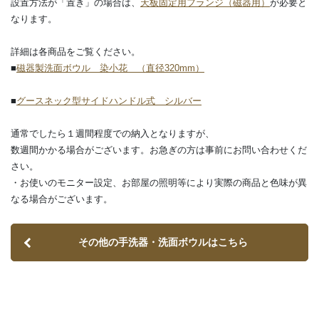
設置方法が「置き」の場合は、
天板固定用フランジ（磁器用）
が必要と
なります。
詳細は各商品をご覧ください。
■
磁器製洗面ボウル 染小花 （直径320mm）
■
グースネック型サイドハンドル式 シルバー
通常でしたら１週間程度での納入となりますが、
数週間かかる場合がございます。お急ぎの方は事前にお問い合わせくだ
さい。
・お使いのモニター設定、お部屋の照明等により実際の商品と色味が異
なる場合がございます。
その他の手洗器・洗面ボウルはこちら