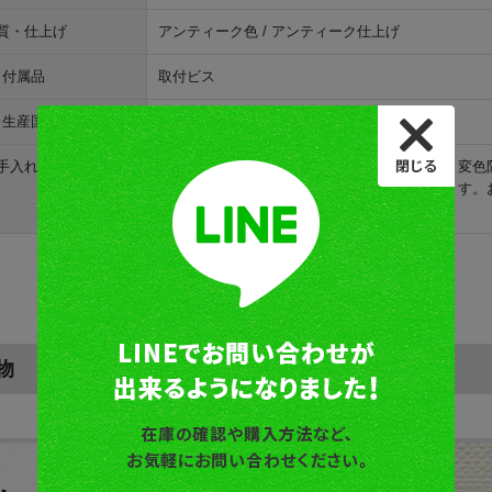
質・仕上げ
アンティーク色 / アンティーク仕上げ
付属品
取付ビス
生産国
台湾
手入れ方法
無垢材の真鍮素材にアンティーク調に着色し、変色
耐久性は高く、ほぼ変色なくお使いいただけます。
た柔らかい布で拭き取ってください。
物