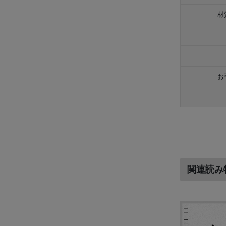
材
お
関連読み