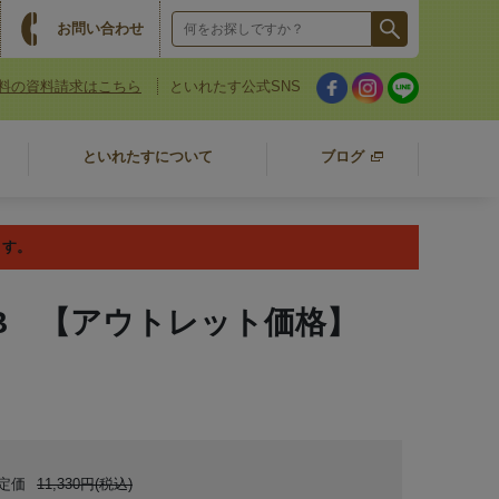
お問い合わせ
料の資料請求はこちら
といれたす公式SNS
といれたすについて
ブログ
ます。
AB 【アウトレット価格】
定価
11,330円(税込)