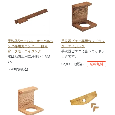
手洗器Sオーバル・オーバルシ
手洗器ピエニ専用ウッドラッ
ンク専用カウンター 飾り
ク エイジング
縁 タモ・エイジング
手洗器ピエニに合うウッドラ
水はね防止用にお使いくださ
ックです。
い。
52,800円(税込)
送料無料
5,280円(税込)