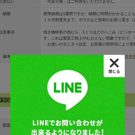
お支払い
「代金引換」はご利用をいただけません。
納期
標準納期は1週間ですが、納期に時間がかかること
１カ月程度先まで、ボウルなど部材のお取り置き（
注意事項
焼き物特有の色むら、1ミリほどのへこみ（ピンホ
す。これは製造工程上やむおえない現象ですので、
・お使いのモニター設定、お部屋の照明等により実
備考
排水金具、管類は付属していません。
25mm口径専
扱説明書ダウンロード
図面
図面ダウンロード