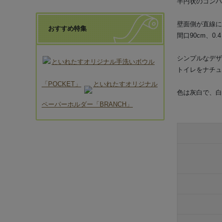
半円状のコンパ
壁面側が直線に
おすすめ特集
間口90cm、0
シンプルなデザ
といれたすオリジナル手洗いボウル
トイレをナチュ
「POCKET」
といれたすオリジナル
色は灰白で、白
ペーパーホルダー「BRANCH」