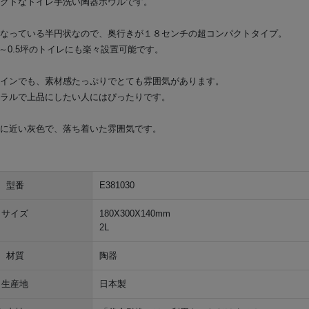
クトなトイレ手洗い陶器ボウルです。
なっている半円状なので、奥行きが１８センチの超コンパクトタイプ。
.4～0.5坪のトイレにも楽々設置可能です。
インでも、素材感たっぷりでとても雰囲気があります。
ラルで上品にしたい人にはぴったりです。
に近い灰色で、落ち着いた雰囲気です。
型番
E381030
サイズ
180X300X140mm
2L
材質
陶器
生産地
日本製