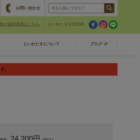
お問い合わせ
料の資料請求はこちら
といれたす公式SNS
といれたすについて
ブログ
ます。
24,200円
価格
(税込)