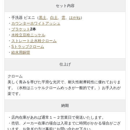
セット内容
・手洗器 ピエニ（
黒土
、
白土
、
雲
、
はがね
）
・
カウンターホワイトアッシュ
・
ブラケット
2本
・
水栓立豆栓ニッケル
・
ストレート止水栓クローム
・
Sトラップクローム
・
給水用銅管
仕上げ
クローム
美しく青みを帯びた平滑な光沢で、耐久性耐摩耗性に優れておりま
す。（水栓はニッケルクロームめっきが一般的です。）お手入れが
楽です。
納期
・店内在庫があれば通常１～２営業日で発送いたします。
・売切、メーカー在庫の場合は入荷までに時間がかかる場合がござ
います。お急ぎの方は事前にお問い合わせ下さい。