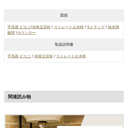
図面
手洗器 ピエニ
/
水栓立豆栓
/
ストレート止水栓
/
Sトラップ
/
給水用
銅管
/
カウンター
取扱説明書
手洗器 ピエニ
/
水栓立豆栓
/
ストレート止水栓
関連読み物