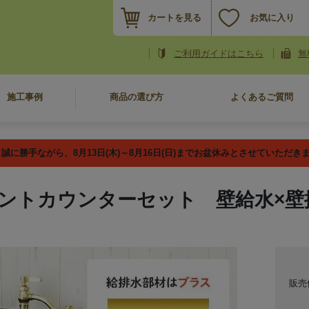
カートを見る
お気に入り
ご利用ガイドはこちら
無
施工事例
商品の選び方
よくあるご質問
誠に勝手ながら、8月13日(木)～8月16日(日)までお盆休みとさせていただき
ントカウンターセット 壁給水×壁
販売