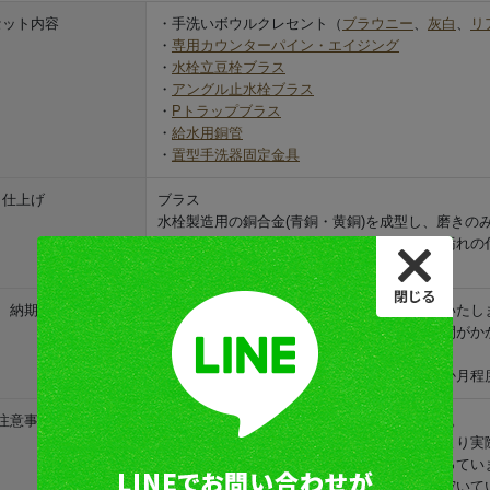
セット内容
・手洗いボウルクレセント（
ブラウニー
、
灰白
、
リ
・
専用カウンターパイン・エイジング
・
水栓立豆栓ブラス
・
アングル止水栓ブラス
・
Pトラップブラス
・
給水用銅管
・
置型手洗器固定金具
仕上げ
ブラス
水栓製造用の銅合金(青銅・黄銅)を成型し、磨きの
のポリッシュ材で光沢は蘇ります。油脂等の汚れの
とがあります。
納期
・店内在庫があれば通常１～２営業日で発送いたし
・売切、メーカー在庫の場合は入荷までに時間がか
さい。
・施工日まで置き場所が無い方には、最長一か月程
注意事項
・ボウルの色は4種類の中からお選びください。
・お使いのモニター設定、お部屋の照明等により実
・給排水部材は、壁給水壁排水用のものとなってい
・カウンターには、縦豆栓を取り付ける穴は空いて