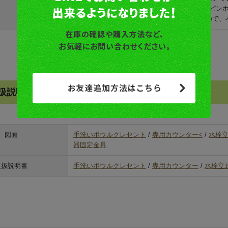
・焼き物特有の色むら、1ミリほどのへこみ（ピン
す。これは製造工程上やむおえない現象ですので、
扱説明書ダウンロード
図面
手洗いボウルクレセント
/
専用カウンター<
/
水栓
器固定金具
取扱説明書
手洗いボウルクレセント
/
専用カウンター
/
水栓立