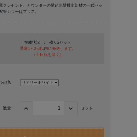
器クレセント、カウンターの壁給水壁排水部材の一式セッ
配管カラーはブラス。
在庫状況 : 残り2セット
通常1～2日以内に発送します。
（土日祝を除く）
ルの色
数量：
セット