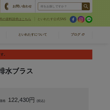
お問い合わせ
料の資料請求はこちら
といれたす公式SNS
といれたすについて
ブログ
ます。
排水ブラス
122,430円
価格
(税込)