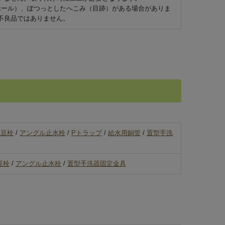
ホール）、ぽつっとしたへこみ（目跡）がある場合がありま
不良品ではありません。
立豆栓
/
アングル止水栓
/
Pトラップ
/
給水用銅管
/
置型手洗
豆栓
/
アングル止水栓
/
置型手洗器固定金具