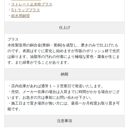
・
ストレート止水栓ブラス
・
Sトラップブラス
・
給水用銅管
仕上げ
ブラス
水栓製造用の銅合金(青銅・黄銅)を成型し、磨きのみで仕上げたも
のです。表面はすぐに変化し始めますが市販のポリッシュ材で光沢
は蘇ります。油脂等の汚れの付着により極端な変色・腐食が生じま
す。また緑青がでることがあります。
納期
・店内在庫があれば通常１～２営業日で発送いたします。
・売切、メーカー在庫の場合は入荷までに時間がかかる場合がござ
います。お急ぎの方は事前にお問い合わせ下さい。
・施工日まで置き場所が無い方には、最長一か月程度お取り置き可
能です。
注意事項