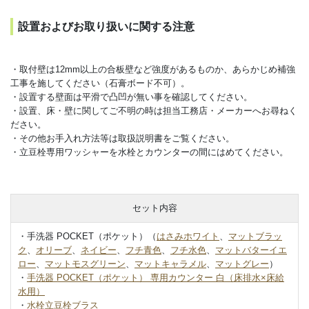
設置およびお取り扱いに関する注意
・取付壁は12mm以上の合板壁など強度があるものか、あらかじめ補強
工事を施してください（石膏ボード不可）。
・設置する壁面は平滑で凸凹が無い事を確認してください。
・設置、床・壁に関してご不明の時は担当工務店・メーカーへお尋ねく
ださい。
・その他お手入れ方法等は取扱説明書をご覧ください。
・立豆栓専用ワッシャーを水栓とカウンターの間にはめてください。
セット内容
・手洗器 POCKET（ポケット）（
はさみホワイト
、
マットブラッ
ク
、
オリーブ
、
ネイビー
、
フチ青色
、
フチ水色
、
マットバターイエ
ロー
、
マットモスグリーン
、
マットキャラメル
、
マットグレー
）
・
手洗器 POCKET（ポケット） 専用カウンター 白（床排水×床給
水用）
・
水栓立豆栓ブラス