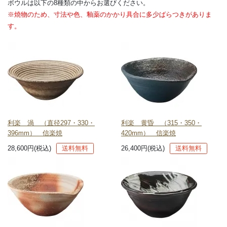
ボウルは以下の8種類の中からお選びください。
※焼物のため、寸法や色、釉薬のかかり具合に多少ばらつきがありま
す。
利楽 渦 （直径297・330・
利楽 黄昏 （315・350・
396mm） 信楽焼
420mm） 信楽焼
28,600円(税込)
送料無料
26,400円(税込)
送料無料