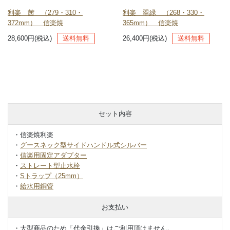
利楽 茜 （279・310・
利楽 翠緑 （268・330・
372mm） 信楽焼
365mm） 信楽焼
28,600円(税込)
送料無料
26,400円(税込)
送料無料
セット内容
・信楽焼利楽
・
グースネック型サイドハンドル式シルバー
・
信楽用固定アダプター
・
ストレート型止水栓
・
Sトラップ（25mm）
・
給水用銅管
お支払い
・大型商品のため「代金引換」はご利用頂けません。