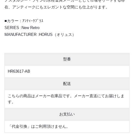
ノスタルジー・ラインの水栓金具メーカーとして市場をリードする存
在、アンティークにもエレガントな空間にも仕上がります。
■カラー：ｱﾝﾃｨｰｸﾌﾞﾗｽ
SERIES :New Retro
MANUFACTURER :HORUS（オリュス）
型番
HR63617-AB
配送
こちらの商品はメーカー在庫品です。メーカー直送にてお届けしま
す。
お支払い
「代金引換」はご利用頂けません。