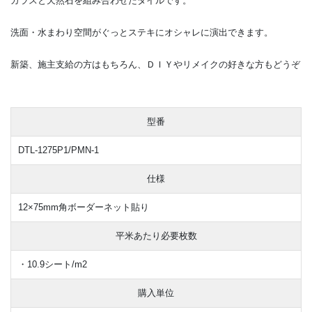
ガラスと天然石を組み合わせたタイルです。
洗面・水まわり空間がぐっとステキにオシャレに演出できます。
新築、施主支給の方はもちろん、ＤＩＹやリメイクの好きな方もどうぞ
型番
DTL-1275P1/PMN-1
仕様
12×75mm角ボーダーネット貼り
平米あたり必要枚数
・10.9シート/m2
購入単位