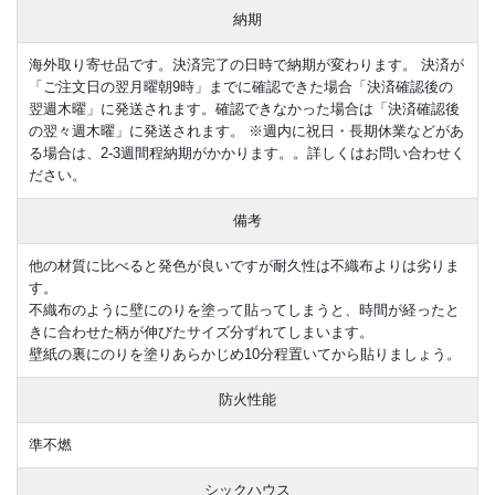
納期
海外取り寄せ品です。決済完了の日時で納期が変わります。 決済が
「ご注文日の翌月曜朝9時」までに確認できた場合「決済確認後の
翌週木曜」に発送されます。確認できなかった場合は「決済確認後
の翌々週木曜」に発送されます。 ※週内に祝日・長期休業などがあ
る場合は、2-3週間程納期がかかります。。詳しくはお問い合わせく
ださい。
備考
他の材質に比べると発色が良いですが耐久性は不織布よりは劣りま
す。
不織布のように壁にのりを塗って貼ってしまうと、時間が経ったと
きに合わせた柄が伸びたサイズ分ずれてしまいます。
壁紙の裏にのりを塗りあらかじめ10分程置いてから貼りましょう。
防火性能
準不燃
シックハウス