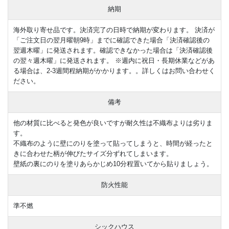
納期
海外取り寄せ品です。決済完了の日時で納期が変わります。 決済が
「ご注文日の翌月曜朝9時」までに確認できた場合「決済確認後の
翌週木曜」に発送されます。確認できなかった場合は「決済確認後
の翌々週木曜」に発送されます。 ※週内に祝日・長期休業などがあ
る場合は、2-3週間程納期がかかります。。詳しくはお問い合わせく
ださい。
備考
他の材質に比べると発色が良いですが耐久性は不織布よりは劣りま
す。
不織布のように壁にのりを塗って貼ってしまうと、時間が経ったと
きに合わせた柄が伸びたサイズ分ずれてしまいます。
壁紙の裏にのりを塗りあらかじめ10分程置いてから貼りましょう。
防火性能
準不燃
シックハウス