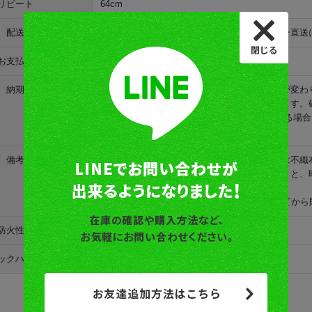
リピート
64cm
配送
こちらの商品はメーカー在庫品です。メーカー直送
お支払い
「代金引換」はご利用頂けません。
納期
海外取り寄せ品です。決済完了の日時で納期が変わ
た場合「決済確認後の翌週木曜」に発送されます。
されます。 ※週内に祝日・長期休業などがある場合
ください。
備考
他の材質に比べると発色が良いですが耐久性は不織
不織布のように壁にのりを塗って貼ってしまうと、
います。
壁紙の裏にのりを塗りあらかじめ10分程置いてから
防火性能
不燃
ックハウス
F★★★★