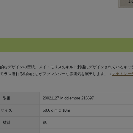
的なデザインの壁紙。メイ・モリスのキルト刺繍にデザインされているキャ
モラス溢れる動物たちがファンタジーな雰囲気を演出します。（
マナトレー
型番
20021127 Middlemore 216697
サイズ
68.6ｃｍ x 10ｍ
材質
紙