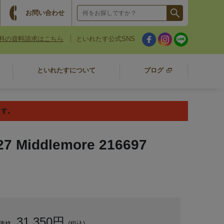
お問い合わせ
料の資料請求はこちら
といれたす公式SNS
といれたすについて
ブログ
ます。
iddlemore 216697
31,350円
価格
(税込)