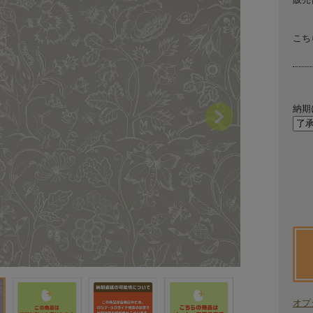
こち
納期
Next
オプ