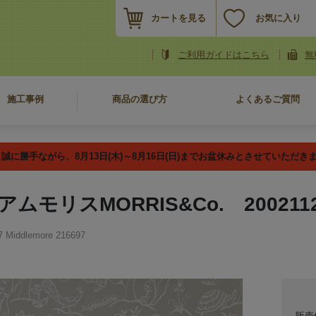
カートを見る
お気に入り
ご利用ガイドはこちら
無
施工事例
商品の選び方
よくあるご質問
誠に勝手ながら、8月13日(木)～8月16日(日)までお盆休みとさせていただき
ムモリスMORRIS&Co. 20021127 M
Middlemore 216697
販売