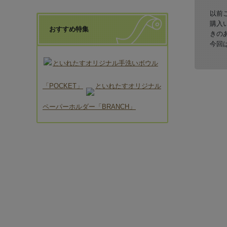
以前
購入
おすすめ特集
きの
今回
といれたすオリジナル手洗いボウル
「POCKET」
といれたすオリジナル
ペーパーホルダー「BRANCH」