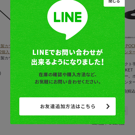
木製カウンター用ブラ
浮作仕上げ木製カウンター用ブラ
手洗器 PO
2個入り
ケット L 2個入り
用カウンター
木製カウンター用ブラ
浮作仕上げ木製カウンター用ブラ
用）
。
ケットです。
コンパクト
「POCKE
)
9,460円(税込)
ウンター。
栓カウンタ
9,240円(税込
« Prev
Next »
11
商品中
1-11
商品