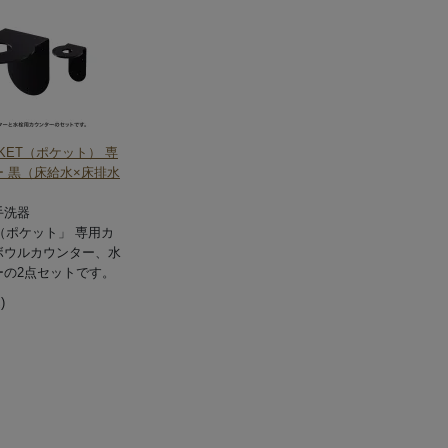
CKET（ポケット） 専
 黒（床給水×床排水
手洗器
T（ポケット」 専用カ
ボウルカウンター、水
ーの2点セットです。
)