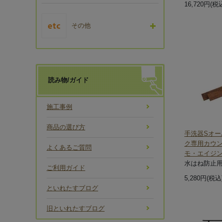
16,720円(税
その他
読み物/ガイド
施工事例
商品の選び方
手洗器Sオ
ク専用カウ
よくあるご質問
モ・エイジ
水はね防止
ご利用ガイド
5,280円(税込
といれたすブログ
旧といれたすブログ