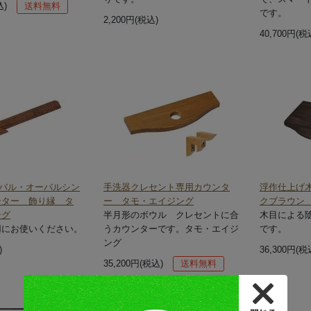
込)
送料無料
です。
2,200円(税込)
40,700円(税
ーバル・オーバルシン
手洗器クレセント専用カウンタ
浮作仕上げ
ンター 飾り縁 タ
ー タモ・エイジング
クブラウン 
ング
半月形のボウル クレセントに合
木目による
用にお使いください。
うカウンターです。タモ・エイジ
です。
ング
)
36,300円(税
35,200円(税込)
送料無料