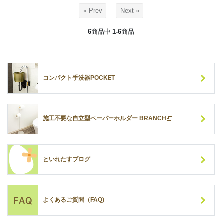
« Prev
Next »
6
商品中
1-6
商品
コンパクト手洗器POCKET
施工不要な自立型ペーパーホルダー BRANCH
といれたすブログ
よくあるご質問（FAQ)