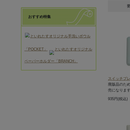
おすすめ特集
といれたすオリジナル手洗いボウル
「POCKET」
といれたすオリジナル
ペーパーホルダー「BRANCH」
スイッチプレ
廃版品のた
売になりま
935円(税込)