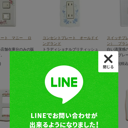
レート マニー ロ
コンセントプレート オールドイ
スイッチプ
ングランド
ン） ブラ
め店舗在庫分のみの販
トラディショナルブリティッシュ
白い清潔感
す。
調の絵柄のコンセントプレートで
イッチプレ
す。
)
1,540円(税込
935円(税込)