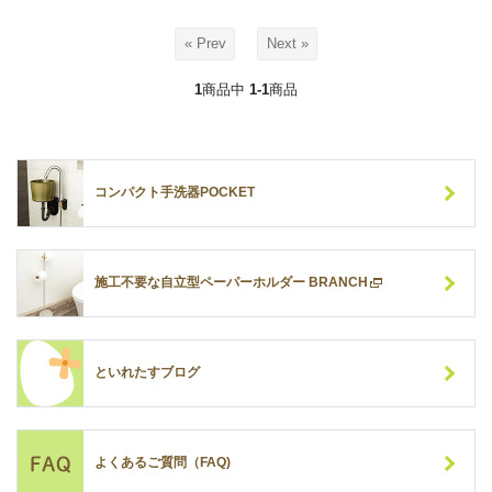
« Prev
Next »
1
商品中
1-1
商品
コンパクト手洗器POCKET
施工不要な自立型ペーパーホルダー BRANCH
といれたすブログ
よくあるご質問（FAQ)