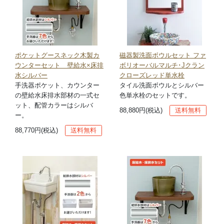
ポケットグースネック木製カ
磁器製洗面ボウルセット ファ
ウンターセット 壁給水×床排
ボリオーバルマルチ･Jクラン
水シルバー
クローズレッド単水栓
手洗器ポケット、カウンター
タイル洗面ボウルとシルバー
の壁給水床排水部材の一式セ
色単水栓のセットです。
ット、配管カラーはシルバ
88,880円(税込)
送料無料
ー。
88,770円(税込)
送料無料