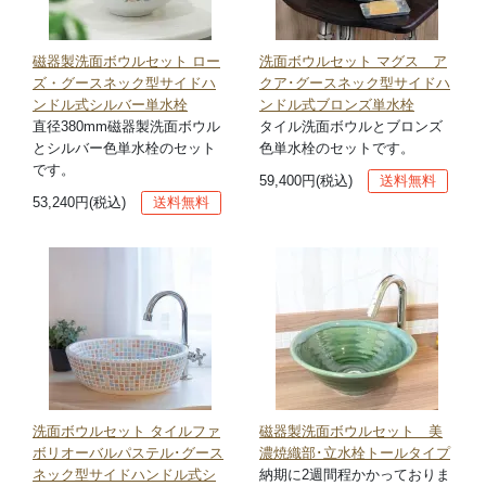
磁器製洗面ボウルセット ロー
洗面ボウルセット マグス ア
ズ・グースネック型サイドハ
クア･グースネック型サイドハ
ンドル式シルバー単水栓
ンドル式ブロンズ単水栓
直径380mm磁器製洗面ボウル
タイル洗面ボウルとブロンズ
とシルバー色単水栓のセット
色単水栓のセットです。
です。
59,400円(税込)
送料無料
53,240円(税込)
送料無料
洗面ボウルセット タイルファ
磁器製洗面ボウルセット 美
ボリオーバルパステル･グース
濃焼織部･立水栓トールタイプ
ネック型サイドハンドル式シ
納期に2週間程かかっておりま