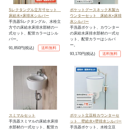
Sレクタングル立方寸セット
ポケットグースネック木製カ
床給水×床排水シルバー
ウンターセット 床給水×床排
手洗器Sレクタングル、水栓立
水シルバー
方寸の床給水床排水部材の一
手洗器ポケット、カウンター
式セット、配管カラーはシル
の床給水床排水部材の一式セ
バー。
ット、配管カラーはシルバ
ー。
91,850円(税込)
送料無料
93,170円(税込)
送料無料
スミマルセット
ポケット立豆栓カウンターセ
手洗器スミマルの床給水床排
ット 壁給水×壁排水シルバー
水部材の一式セット、配管カ
手洗器ポケット、水栓立豆