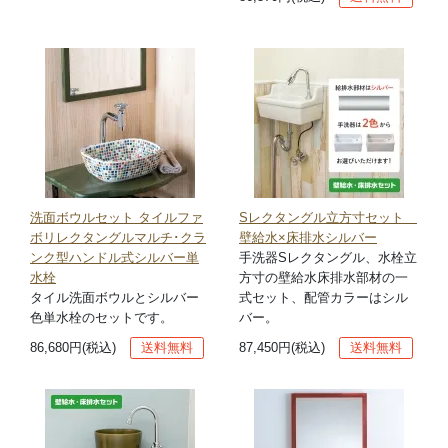
洗面ボウルセット タイルファ
Sレクタングル立方寸セット
ボリレクタングルマルチ･クラ
壁給水×床排水シルバー
ンク型ハンドル式シルバー単
手洗器Sレクタングル、水栓立
水栓
方寸の壁給水床排水部材の一
タイル洗面ボウルとシルバー
式セット、配管カラーはシル
色単水栓のセットです。
バー。
86,680円(税込)
送料無料
87,450円(税込)
送料無料