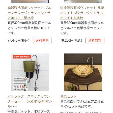
磁器製洗面ボウルセット ブル
磁器製洗面ボウルセット 風花
ーフラワー･Jクランクシトラ
ホワイト･Jクランクシトラス
スホワイト単水栓
ホワイト単水栓
直径320mm磁器製洗面ボウル
直径320mm磁器製洗面ボウル
とシルバー色単水栓のセット
とシルバー色単水栓のセット
です。
です。
77,440円(税込)
送料無料
79,200円(税込)
送料無料
ポケットグースネックカウン
利楽セット
ターセット 床給水×床排水シ
利楽洗面ボウル(設置方法は置
ルバー
き)のセット商品です。
手洗器ポケット、水栓グース