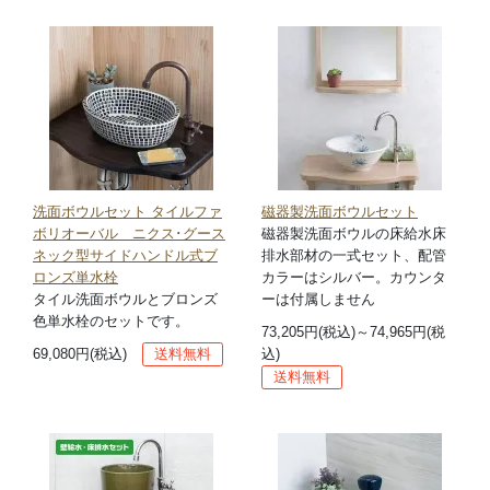
洗面ボウルセット タイルファ
磁器製洗面ボウルセット
ボリオーバル ニクス･グース
磁器製洗面ボウルの床給水床
ネック型サイドハンドル式ブ
排水部材の一式セット、配管
ロンズ単水栓
カラーはシルバー。カウンタ
タイル洗面ボウルとブロンズ
ーは付属しません
色単水栓のセットです。
73,205円(税込)～74,965円(税
69,080円(税込)
送料無料
込)
送料無料