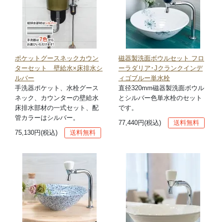
ポケットグースネックカウン
磁器製洗面ボウルセット フロ
ターセット 壁給水×床排水シ
ーラダリア･Jクランクインデ
ルバー
ィゴブルー単水栓
手洗器ポケット、水栓グース
直径320mm磁器製洗面ボウル
ネック、カウンターの壁給水
とシルバー色単水栓のセット
床排水部材の一式セット、配
です。
管カラーはシルバー。
77,440円(税込)
送料無料
75,130円(税込)
送料無料