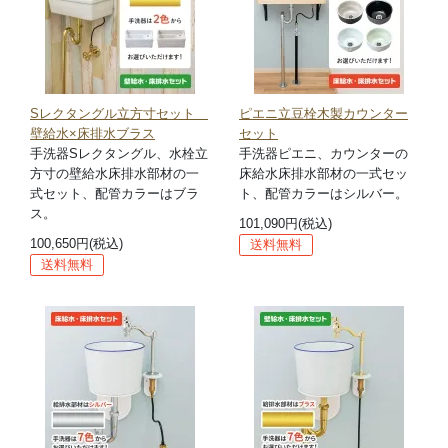
Sレクタングル立方寸セット
ピエニ立豆栓木製カウンター
壁給水×床排水ブラス
セット
手洗器Sレクタングル、水栓立
手洗器ピエニ、カウンターの
方寸の壁給水床排水部材の一
床給水床排水部材の一式セッ
式セット、配管カラーはブラ
ト、配管カラーはシルバー。
ス。
101,090円(税込)
100,650円(税込)
送料無料
送料無料