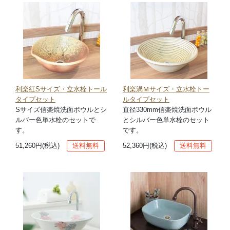
利楽紅Sサイズ・立水栓トール
利楽渦Ｍサイズ・立水栓トー
タイプセット
ルタイプセット
Sサイズ信楽焼洗面ボウルとシ
直径330mm信楽焼洗面ボウル
ルバー色単水栓のセットで
とシルバー色単水栓のセット
す。
です。
51,260円(税込)
送料無料
52,360円(税込)
送料無料