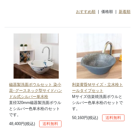
おすすめ順
| 価格順 |
新着順
磁器製洗面ボウルセット 染小
利楽黄昏Ｍサイズ・立水栓ト
花･グースネック型サイドハン
ールタイプセット
ドル式シルバー単水栓
Mサイズ信楽焼洗面ボウルと
直径320mm磁器製洗面ボウル
シルバー色単水栓のセットで
とシルバー色単水栓のセット
す。
です。
50,160円(税込)
送料無料
48,400円(税込)
送料無料