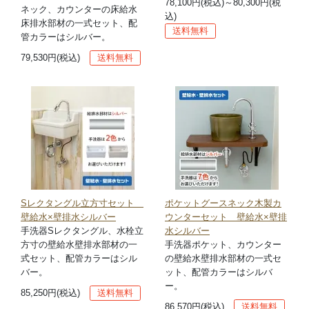
78,100円(税込)～80,300円(税
ネック、カウンターの床給水
込)
床排水部材の一式セット、配
送料無料
管カラーはシルバー。
79,530円(税込)
送料無料
Sレクタングル立方寸セット
ポケットグースネック木製カ
壁給水×壁排水シルバー
ウンターセット 壁給水×壁排
手洗器Sレクタングル、水栓立
水シルバー
方寸の壁給水壁排水部材の一
手洗器ポケット、カウンター
式セット、配管カラーはシル
の壁給水壁排水部材の一式セ
バー。
ット、配管カラーはシルバ
ー。
85,250円(税込)
送料無料
86,570円(税込)
送料無料