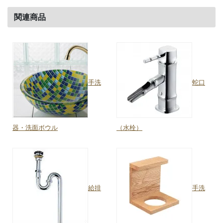
関連商品
手洗
蛇口
器・洗面ボウル
（水栓）
給排
手洗