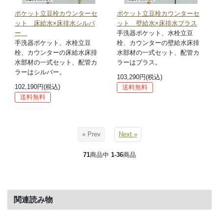
ポケット立豆栓カウンターセ
ポケット立豆栓カウンターセ
ット 床給水×床排水シルバ
ット 壁給水×床排水ブラス
ー
手洗器ポケット、水栓立豆
手洗器ポケット、水栓立豆
栓、カウンターの壁給水床排
栓、カウンターの床給水床排
水部材の一式セット、配管カ
水部材の一式セット、配管カ
ラーはブラス。
ラーはシルバー。
103,290円(税込)
102,190円(税込)
送料無料
送料無料
« Prev
Next »
71
商品中
1-36
商品
関連読み物