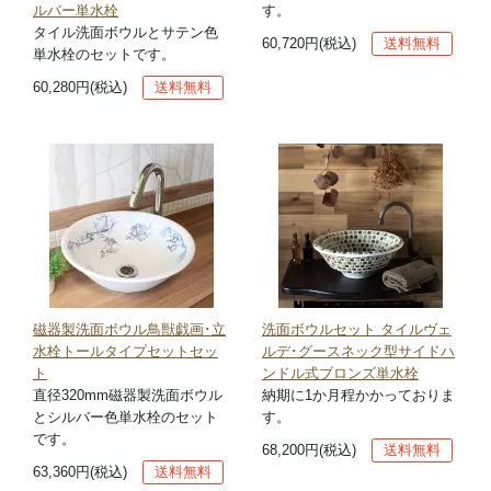
ルバー単水栓
す。
タイル洗面ボウルとサテン色
60,720円(税込)
送料無料
単水栓のセットです。
60,280円(税込)
送料無料
磁器製洗面ボウル鳥獣戯画･立
洗面ボウルセット タイルヴェ
水栓トールタイプセットセッ
ルデ･グースネック型サイドハ
ト
ンドル式ブロンズ単水栓
直径320mm磁器製洗面ボウル
納期に1か月程かかっておりま
とシルバー色単水栓のセット
す。
です。
68,200円(税込)
送料無料
63,360円(税込)
送料無料