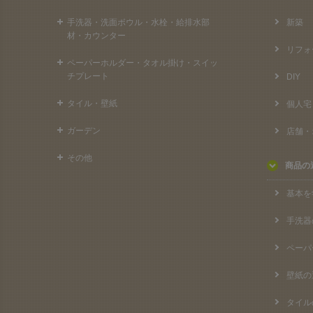
手洗器・洗面ボウル・水栓・給排水部
新築
材・カウンター
リフォ
ペーパーホルダー・タオル掛け・スイッ
チプレート
DIY
タイル・壁紙
個人宅
ガーデン
店舗・
その他
商品の
基本を
手洗器
ペーパ
壁紙の
タイル