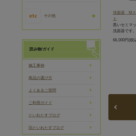
洗面器 M
その他
ト
黒いセミマ
洗面器です
66,000円(税
読み物/ガイド
施工事例
商品の選び方
よくあるご質問
ご利用ガイド
といれたすブログ
旧といれたすブログ