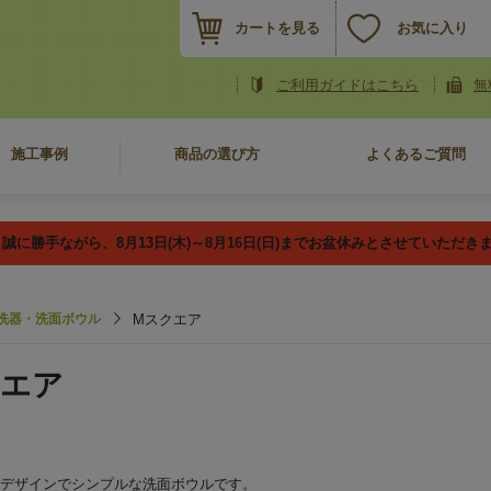
カートを見る
お気に入り
ご利用ガイドはこちら
無
施工事例
商品の選び方
よくあるご質問
誠に勝手ながら、8月13日(木)～8月16日(日)までお盆休みとさせていただき
洗器・洗面ボウル
Mスクエア
クエア
デザインでシンプルな洗面ボウルです。