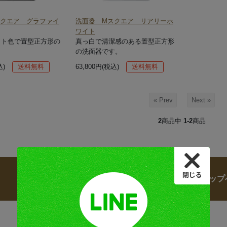
スクエア グラファイ
洗面器 Mスクエア リアリーホ
ワイト
ット色で置型正方形の
真っ白で清潔感のある置型正方形
。
の洗面器です。
込)
送料無料
63,800円(税込)
送料無料
« Prev
Next »
2
商品中
1-2
商品
手洗器・洗面ボウル トップ