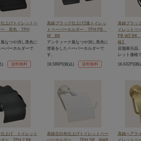
ク仕上げトイレットペ
真鍮ブラック仕上げ2連トイレッ
真鍮ブラッ
ー 黒色 TPH
トペーパーホルダー TPH PB
イレットペー
W BK
PB W2 
ク風なつや消し黒色に
アンティーク風なつや消し黒色に
格】
ペーパーホルダーで
塗装をしたペーパーホルダーで
店舗展示品
す。
レット価格
込)
送料無料
19,580円(税込)
送料無料
16,632円(税
ク仕上げ トイレット
真鍮古白色仕上げトイレットペー
真鍮ヘアラ
ー TPH 2 BK
パーホルダー TPH SB WAB
イレット