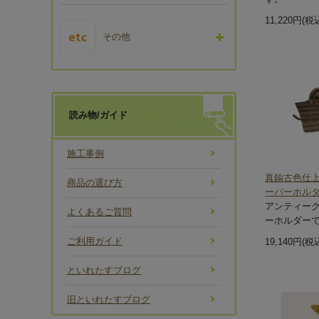
11,220円(税
その他
読み物/ガイド
施工事例
真鍮古色仕上
商品の選び方
ーパーホルダー
アンティー
よくあるご質問
ーホルダー
ご利用ガイド
19,140円(税
といれたすブログ
旧といれたすブログ