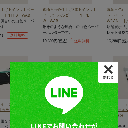
仕上げトイレットペー
真鍮古白色仕上げ2連トイレット
真鍮古色仕
TPH PB WAB
ペーパーホルダー TPH PB
ットペーパー
な風合いの白色ペーパ
W WAB
W2 AN 
です。
象牙のような風合いの白色ペーパ
店舗展示品
ーホルダーです。
レット価格
込)
送料無料
19,690円(税込)
送料無料
16,280円(税
15%
15%
OFF
OFF
トイレットペーパーホ
ガラス棚付トイレットペーパーホ
真鍮クロー
H ガラスシェルフ W
ルダー TPH ガラスシェルフ W
ーパーホルダ
PBL
リム CR
ク風なつや消し黒色に
廃版品のため店舗在庫分のみの販
格】
ペーパーホルダーで
売になります。
店舗展示品