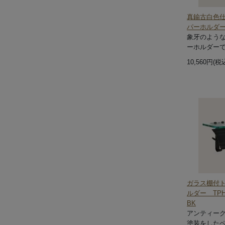
真鍮古白色
パーホルダー 
象牙のよう
ーホルダー
10,560円(税
ガラス棚付
ルダー TP
BK
アンティー
塗装をした