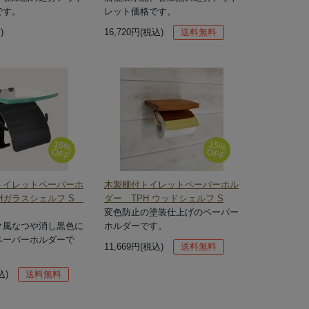
です。
レット価格です。
)
16,720円(税込)
送料無料
15%
15%
OFF
OFF
トイレットペーパーホ
木製棚付トイレットペーパーホル
Hガラスシェルフ S
ダー TPH ウッドシェルフ S
変色防止の塗装仕上げのペーパー
ク風なつや消し黒色に
ホルダーです。
ペーパーホルダーで
11,669円(税込)
送料無料
込)
送料無料