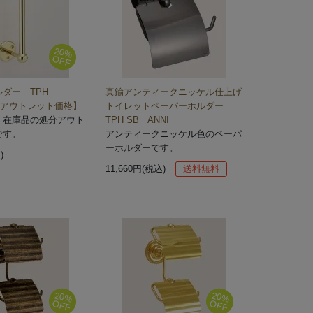
20%
OFF
ダー TPH
真鍮アンティークニッケル仕上げ
 【アウトレット価格】
トイレットペーパーホルダー
、在庫品の処分アウト
TPH SB ANNI
です。
アンティークニッケル色のペーパ
ーホルダーです。
)
11,660円(税込)
送料無料
20%
20%
OFF
OFF