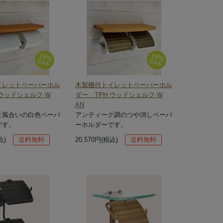
15%
15%
OFF
OFF
イレットペーパーホル
木製棚付トイレットペーパーホル
 ウッドシェルフ W
ダー TPH ウッドシェルフ W
AN
な風合いの白色ペーパ
アンティーク調のつや消しペーパ
です。
ーホルダーです。
込)
送料無料
20,570円(税込)
送料無料