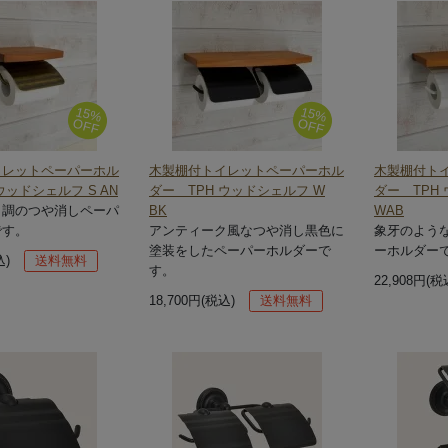
15%
15%
OFF
OFF
イレットペーパーホル
木製棚付トイレットペーパーホル
木製棚付ト
ウッドシェルフ S AN
ダー TPH ウッドシェルフ W
ダー TPH
ク調のつや消しペーパ
BK
WAB
です。
アンティーク風なつや消し黒色に
象牙のよう
塗装をしたペーパーホルダーで
ーホルダー
込)
送料無料
す。
22,908円(税
18,700円(税込)
送料無料