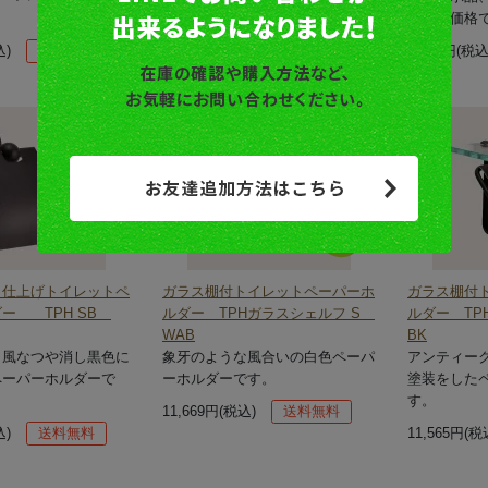
レット価格
要在庫確認
込)
送料無料
7,304円(税込
15%
OFF
ク仕上げトイレットペ
ガラス棚付トイレットペーパーホ
ガラス棚付
ダー TPH SB
ルダー TPHガラスシェルフ S
ルダー TP
WAB
BK
ク風なつや消し黒色に
象牙のような風合いの白色ペーパ
アンティー
ペーパーホルダーで
ーホルダーです。
塗装をした
す。
11,669円(税込)
送料無料
込)
送料無料
11,565円(税