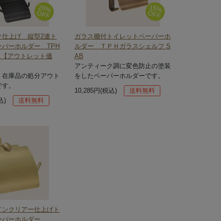
20%
15%
OFF
OFF
ク仕上げ 縦型2連ト
ガラス棚付トイレットペーパーホ
パーホルダー TPH
ルダー ＴＰＨガラスシェルフ S
BK 【アウトレット価
AB
アンティーク調に変色防止の塗装
、在庫品の処分アウト
をしたペーパーホルダーです。
です。
10,285円(税込)
送料無料
込)
送料無料
インクリアー仕上げト
ペーパーホルダー