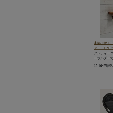
木製棚付ト
ダー TPH 
アンティー
ーホルダー
12,164円(税