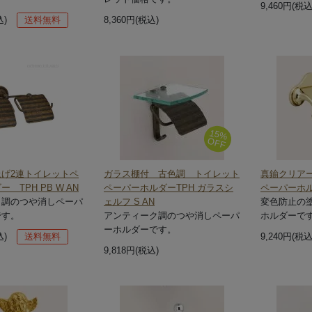
9,460円(税込
込)
送料無料
8,360円(税込)
15%
OFF
げ2連トイレットペ
ガラス棚付 古色調 トイレット
真鍮クリア
 TPH PB W AN
ペーパーホルダーTPH ガラスシ
ペーパーホル
ク調のつや消しペーパ
ェルフ S AN
変色防止の
です。
アンティーク調のつや消しペーパ
ホルダーで
ーホルダーです。
込)
送料無料
9,240円(税込
9,818円(税込)