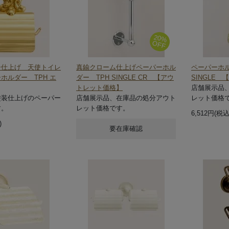
20%
OFF
ー仕上げ 天使トイレ
真鍮クローム仕上げペーパーホル
ペーパーホル
ホルダー TPH エ
ダー TPH SINGLE CR 【アウ
SINGLE
トレット価格】
店舗展示品
塗装仕上げのペーパー
店舗展示品、在庫品の処分アウト
レット価格
す。
レット価格です。
6,512円(税込
)
要在庫確認