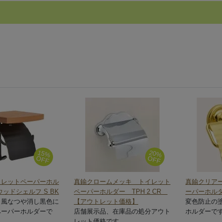
15%
20%
OFF
OFF
イレットペーパーホル
真鍮クロームメッキ トイレット
真鍮クリア
ウッドシェルフ S BK
ペーパーホルダー TPH 2 CR
ーパーホルダ
ク風なつや消し黒色に
【アウトレット価格】
変色防止の
ペーパーホルダーで
店舗展示品、在庫品の処分アウト
ホルダーで
レット価格です。